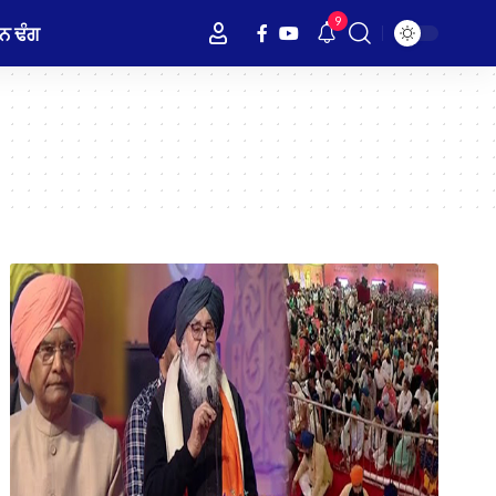
9
ਨ ਢੰਗ