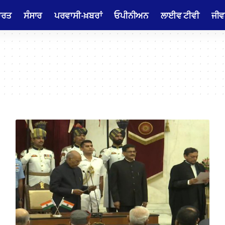
ਾਰਤ
ਸੰਸਾਰ
ਪਰਵਾਸੀ-ਖ਼ਬਰਾਂ
ਓਪੀਨੀਅਨ
ਲਾਈਵ ਟੀਵੀ
ਜੀਵ