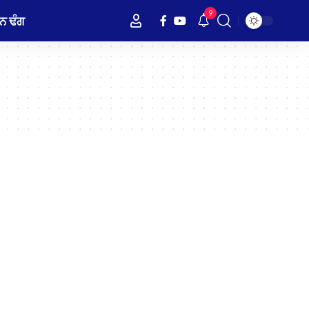
9
ਨ ਢੰਗ