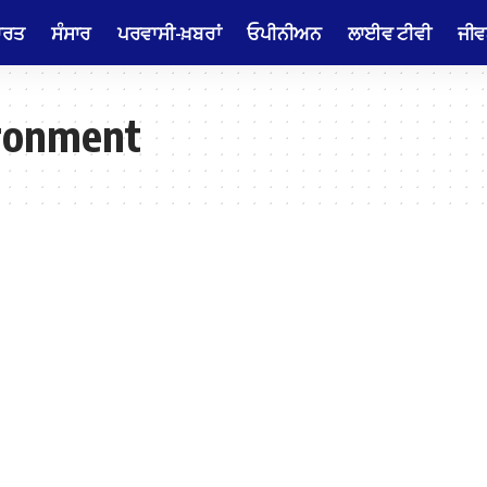
ਾਰਤ
ਸੰਸਾਰ
ਪਰਵਾਸੀ-ਖ਼ਬਰਾਂ
ਓਪੀਨੀਅਨ
ਲਾਈਵ ਟੀਵੀ
ਜੀਵ
ironment