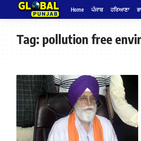
Home
ਪੰਜਾਬ
ਹਰਿਆਣਾ
ਭ
Tag:
pollution free env