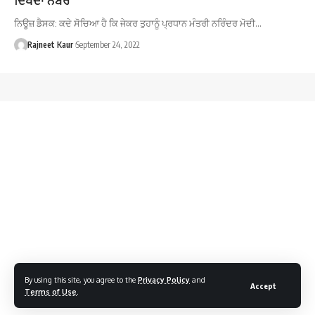
ਨਿਊਜ਼ ਡੈਸਕ: ਕਦੇ ਸੋਚਿਆ ਹੈ ਕਿ ਜੇਕਰ ਤੁਹਾਨੂੰ ਪ੍ਰਧਾਨ ਮੰਤਰੀ ਨਰਿੰਦਰ ਮੋਦੀ…
Rajneet Kaur
September 24, 2022
By using this site, you agree to the
Privacy Policy
and
Accept
Terms of Use
.