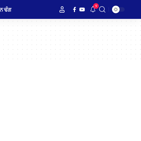
9
ਨ ਢੰਗ