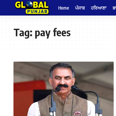
Home
ਪੰਜਾਬ
ਹਰਿਆਣਾ
ਭ
Tag:
pay fees