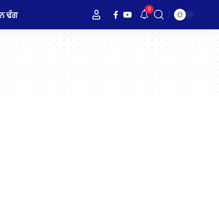
9
ਨ ਢੰਗ