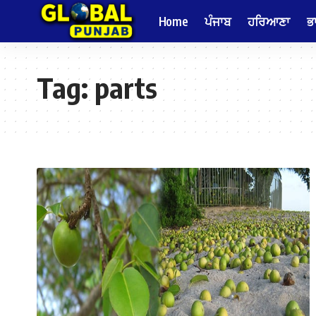
Home
ਪੰਜਾਬ
ਹਰਿਆਣਾ
ਭ
Tag:
parts