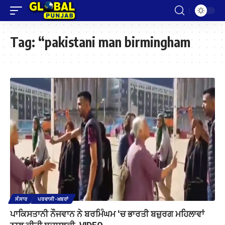
Tag:
“pakistani man birmingham
ਸੰਸਾਰ
ਪਰਵਾਸੀ-ਖ਼ਬਰਾਂ
ਪਾਕਿਸਤਾਨੀ ਨੌਜਵਾਨ ਨੇ ਬਰਮਿੰਘਮ ‘ਚ ਭਾਰਤੀ ਬਜ਼ੁਰਗ ਮਹਿਲਾਵਾਂ
ਨਾਲ ਕੀਤੀ ਬਦਸਲੂਕੀ, VIDEO