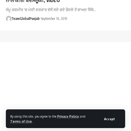
ਜੰਮੂ ਕਸ਼ਮੀਰ 'ਚ ਮੋਦੀ ਸਰਕਾਰ ਵੱਲੋਂ ਲਏ ਗਏ ਫੈਸਲੇ ਤੋਂ ਬਾਅਦ ਜਿੱਥੇ…
TeamGlobalPunjab
September 16, 2019
By using this site, you agree to the
Privacy Policy
and
Accept
Terms of Use
.