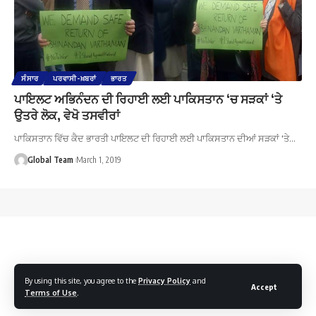
ਸੰਸਾਰ
ਪਰਵਾਸੀ-ਖ਼ਬਰਾਂ
ਭਾਰਤ
ਪਾਇਲਟ ਅਭਿਨੰਦਨ ਦੀ ਰਿਹਾਈ ਲਈ ਪਾਕਿਸਤਾਨ ‘ਚ ਸੜਕਾਂ ‘ਤੇ
ਉਤਰੇ ਲੋਕ, ਵੇਖੋ ਤਸਵੀਰਾਂ
ਪਾਕਿਸਤਾਨ ਵਿੱਚ ਕੈਦ ਭਾਰਤੀ ਪਾਇਲਟ ਦੀ ਰਿਹਾਈ ਲਈ ਪਾਕਿਸਤਾਨ ਦੀਆਂ ਸੜਕਾਂ 'ਤੇ…
Global Team
March 1, 2019
By using this site, you agree to the
Privacy Policy
and
Accept
Terms of Use
.