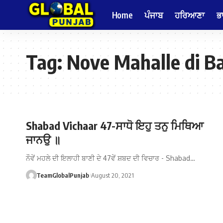
Home
ਪੰਜਾਬ
ਹਰਿਆਣਾ
ਭ
Tag:
Nove Mahalle di B
Shabad Vichaar 47-ਸਾਧੋ ਇਹੁ ਤਨੁ ਮਿਥਿਆ
ਜਾਨਉ ॥
ਨੌਵੇਂ ਮਹਲੇ ਦੀ ਇਲਾਹੀ ਬਾਣੀ ਦੇ 47ਵੇਂ ਸ਼ਬਦ ਦੀ ਵਿਚਾਰ - Shabad…
TeamGlobalPunjab
August 20, 2021