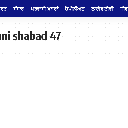
ਾਰਤ
ਸੰਸਾਰ
ਪਰਵਾਸੀ-ਖ਼ਬਰਾਂ
ਓਪੀਨੀਅਨ
ਲਾਈਵ ਟੀਵੀ
ਜੀਵ
ani shabad 47