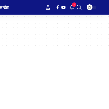
9
ਨ ਢੰਗ