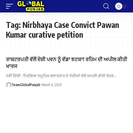
Tag:
Nirbhaya Case Convict Pawan
Kumar curative petition
ਰਾਸ਼ਟਰਪਤੀ ਵੱਲੋਂ ਦੋਸ਼ੀ ਪਵਨ ਨੂੰ ਵੱਡਾ ਝਟਕਾ! ਰਹਿਮ ਦੀ ਅਪੀਲ ਕੀਤੀ
ਖਾਰਜ
ਨਵੀਂ ਦਿੱਲੀ : ਨਿਰਭਿਆ ਸਮੂਹਿਕ ਬਲਾਤਕਾਰ ਦੇ ਦੋਸ਼ੀਆਂ ਵੱਲੋਂ ਆਪਣੀ ਫਾਂਸੀ ਰੋਕਣ…
TeamGlobalPunjab
March 4, 2020