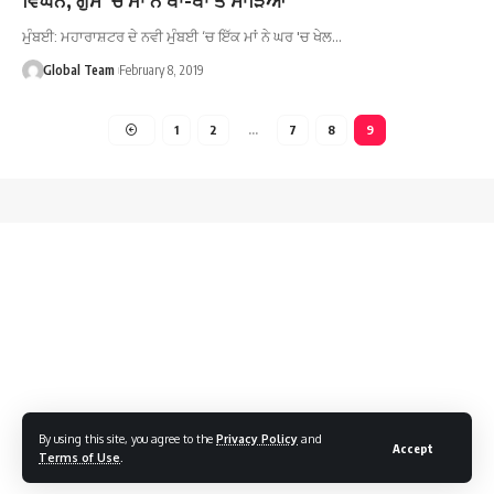
ਮੁੰਬਈ: ਮਹਾਰਾਸ਼ਟਰ ਦੇ ਨਵੀ ਮੁੰਬਈ ‘ਚ ਇੱਕ ਮਾਂ ਨੇ ਘਰ 'ਚ ਖੇਲ…
Global Team
February 8, 2019
1
2
…
7
8
9
By using this site, you agree to the
Privacy Policy
and
Accept
Terms of Use
.