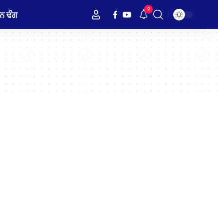
9
ਨ ਢੰਗ