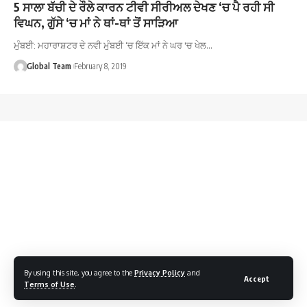
5 ਸਾਲਾ ਬੱਚੀ ਦੇ ਰੌਲੇ ਕਾਰਨ ਟੀਵੀ ਸੀਰੀਅਲ ਦੇਖਣ ‘ਚ ਪੈ ਰਹੀ ਸੀ
ਵਿਘਨ, ਗੁੱਸੇ ‘ਚ ਮਾਂ ਨੇ ਥਾਂ-ਥਾਂ ਤੋਂ ਸਾੜਿਆ
ਮੁੰਬਈ: ਮਹਾਰਾਸ਼ਟਰ ਦੇ ਨਵੀ ਮੁੰਬਈ ‘ਚ ਇੱਕ ਮਾਂ ਨੇ ਘਰ 'ਚ ਖੇਲ…
Global Team
February 8, 2019
By using this site, you agree to the
Privacy Policy
and
Accept
Terms of Use
.