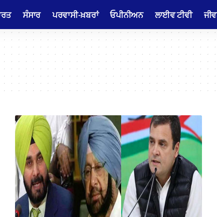
ਾਰਤ
ਸੰਸਾਰ
ਪਰਵਾਸੀ-ਖ਼ਬਰਾਂ
ਓਪੀਨੀਅਨ
ਲਾਈਵ ਟੀਵੀ
ਜੀਵ