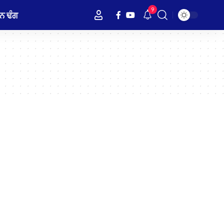
9
ਨ ਢੰਗ