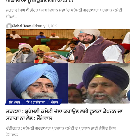
ਜਗਤਾਰ ਸਿੰਘ ਐਡੀਟਰ ਪੰਜਾਬ ਵਿਧਾਨ ਸਭਾ ‘ਚ ਸ਼੍ਰੋਮਣੀ ਗੁਰਦੁਆਰਾ ਪ੍ਰਬੰਧਕ ਕਮੇਟੀ
ਦੀਆਂ…
Global Team
February 15, 2019
ਸਿਆਸਤ
ਸਿੱਖ ਭਾਈਚਾਰਾ
ਪੰਜਾਬ
ਤੜਫਣਾ : ਸ਼੍ਰੋਮਣੀ ਕਮੇਟੀ ਚੋਣਾ ਕਰਾਉਣ ਲਈ ਫੂਲਕਾ ਕੈਪਟਨ ਦਾ
ਸਹਾਰਾ ਨਾ ਲੈਣ : ਲੌਂਗੋਵਾਲ
ਚੰਡੀਗੜ੍ਹ : ਸ਼੍ਰੋਮਣੀ ਗੁਰਦੁਆਰਾ ਪ੍ਰਬੰਧਕ ਕਮੇਟੀ ਦੇ ਪ੍ਰਧਾਨ ਭਾਈ ਗੋਬਿੰਦ ਸਿੰਘ
ਲੌਂਗੋਵਾਲ…