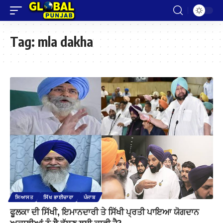
Tag:
mla dakha
ਸਿਆਸਤ
ਸਿੱਖ ਭਾਈਚਾਰਾ
ਪੰਜਾਬ
ਫੂਲਕਾ ਦੀ ਸਿੱਖੀ, ਇਮਾਨਦਾਰੀ ਤੇ ਸਿੱਖੀ ਪ੍ਰਤੀ ਪਾਇਆ ਯੋਗਦਾਨ
ਅਕਾਲੀਆਂ ਨੂੰ ਲੈ ਡੁੱਬਣ ਲਈ ਕਾਫੀ ਹੈ?