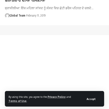
ਬ੍ਰਾਸੀਲੀਆ: ਇੱਕ ਮਹਿਲਾ ਸਾਂਸਦ ਨੂੰ ਸੰਸਦ ਵਿਚ ਛੋਟੀ ਡਰੈਸ ਪਹਿਨਣ ਦੇ ਚਲਦੇ…
Global Team
February 11, 2019
By using this site, you agree to the
Privacy Policy
and
Accept
Terms of Use
.