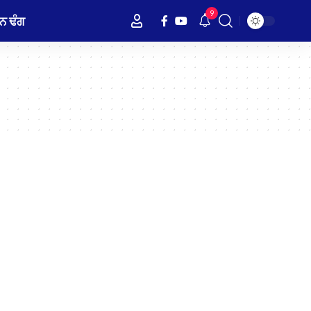
9
ਨ ਢੰਗ