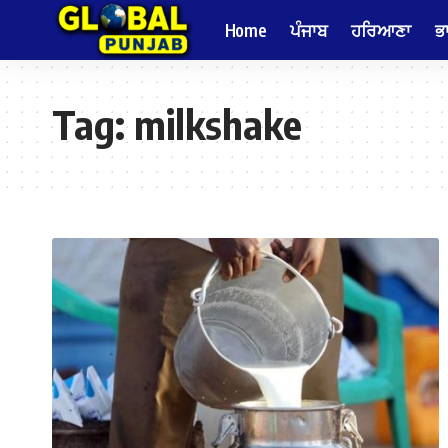
Home
ਪੰਜਾਬ
ਹਰਿਆਣਾ
ਭ
Tag:
milkshake