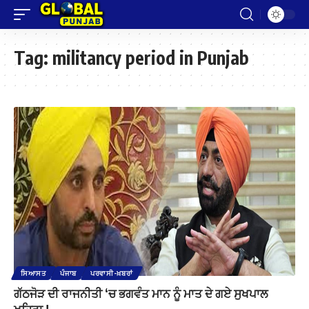
Tag:
militancy period in Punjab
ਸਿਆਸਤ
ਪੰਜਾਬ
ਪਰਵਾਸੀ-ਖ਼ਬਰਾਂ
ਗੱਠਜੋੜ ਦੀ ਰਾਜਨੀਤੀ ‘ਚ ਭਗਵੰਤ ਮਾਨ ਨੂੰ ਮਾਤ ਦੇ ਗਏ ਸੁਖਪਾਲ
ਖਹਿਰਾ !