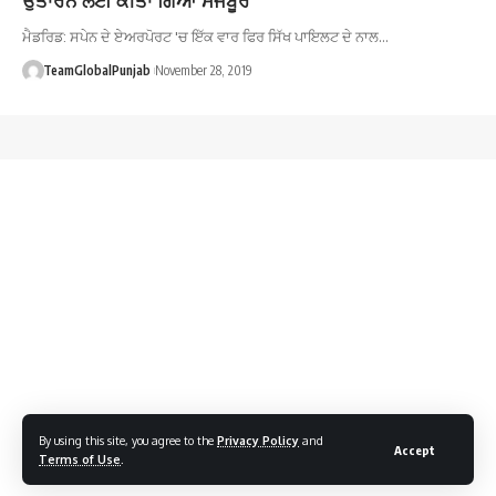
ਮੈਡਰਿਡ: ਸਪੇਨ ਦੇ ਏਅਰਪੋਰਟ 'ਚ ਇੱਕ ਵਾਰ ਫਿਰ ਸਿੱਖ ਪਾਇਲਟ ਦੇ ਨਾਲ…
TeamGlobalPunjab
November 28, 2019
By using this site, you agree to the
Privacy Policy
and
Accept
Terms of Use
.