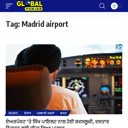
Tag:
Madrid airport
NEWS
ਸੰਸਾਰ
ਪਰਵਾਸੀ-ਖ਼ਬਰਾਂ
ਭਾਰਤ
ਏਅਰਪੋਰਟ ‘ਤੇ ਸਿੱਖ ਪਾਇਲਟ ਨਾਲ ਹੋਈ ਬਦਸਲੂਕੀ, ਦਸਤਾਰ
ਉਤਾਰਨ ਲਈ ਕੀਤਾ ਗਿਆ ਮਜਬੂਰ