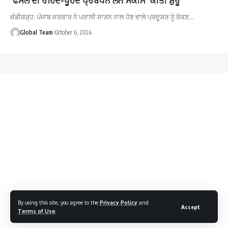
ਚੰਡੀਗੜ੍ਹ: ਪੰਜਾਬ ਸਰਕਾਰ ਨੇ ਪਰਾਲੀ ਸਾੜਨ ਨਾਲ ਹੋਣ ਵਾਲੇ ਪ੍ਰਦੂਸ਼ਣ ਨੂੰ ਰੋਕਣ…
Global Team
October 6, 2024
By using this site, you agree to the
Privacy Policy
and
Accept
Terms of Use
.