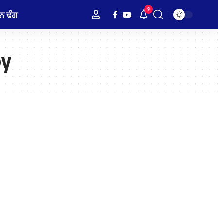
9
ਨ ਢੰਗ
by