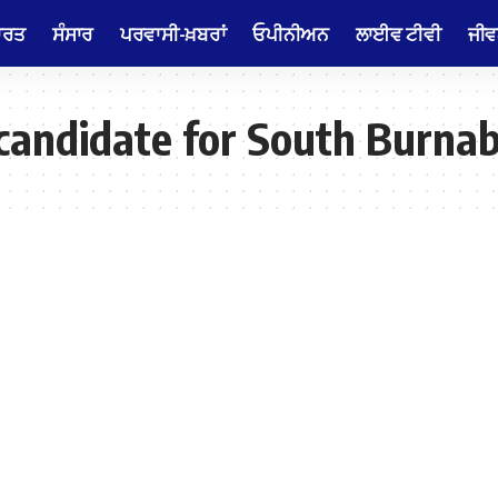
ਾਰਤ
ਸੰਸਾਰ
ਪਰਵਾਸੀ-ਖ਼ਬਰਾਂ
ਓਪੀਨੀਅਨ
ਲਾਈਵ ਟੀਵੀ
ਜੀਵ
candidate for South Burna