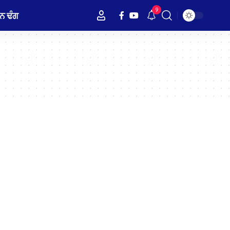
9
ਨ ਢੰਗ