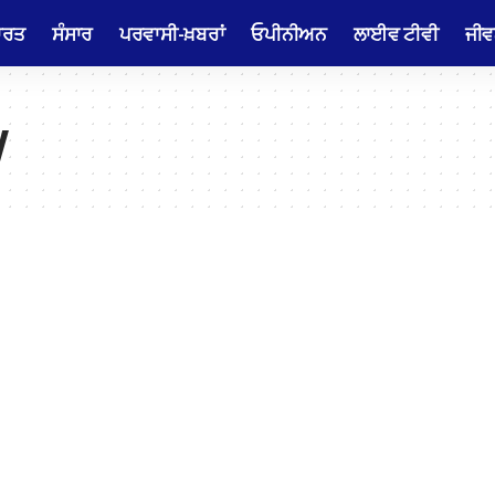
ਾਰਤ
ਸੰਸਾਰ
ਪਰਵਾਸੀ-ਖ਼ਬਰਾਂ
ਓਪੀਨੀਅਨ
ਲਾਈਵ ਟੀਵੀ
ਜੀਵ
y