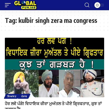
Tag:
kulbir singh zera ma congress
ਸਿਆਸਤ
ਪੰਜਾਬ
ਹੋਰ ਲਵੋ ਪੰਗੇ! ਵਿਧਾਇਕ ਜ਼ੀਰਾ ਮੁਅੱਤਲ ਤੇ ਪੀਏ ਗ੍ਰਿਫਤਾਰ, ਕੁਝ ਤਾਂ
ਗੜਬੜ ਹੈ!