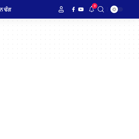
9
ਨ ਢੰਗ