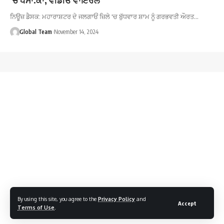
ਨਿਊਜ਼ ਡੈਸਕ: ਮਹਾਰਾਸ਼ਟਰ ਦੇ ਜਲਗਾਓਂ ਜ਼ਿਲੇ 'ਚ ਬੁੱਧਵਾਰ ਸ਼ਾਮ ਨੂੰ ਗਰਭਵਤੀ ਔਰਤ…
Global Team
November 14, 2024
By using this site, you agree to the
Privacy Policy
and
Accept
Terms of Use
.