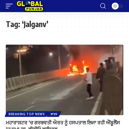
Tag:
‘Jalganv’
BREAKING TOP NEWS
ਭਾਰਤ
ਮਹਾਰਾਸ਼ਟਰ ‘ਚ ਗਰਭਵਤੀ ਔਰਤ ਨੂੰ ਹਸਪਤਾਲ ਲਿਜਾ ਰਹੀ ਐਂਬੂਲੈਂਸ
‘ਚ ਧਮਾ.ਕਾ, ਵੀਡੀਓ ਵਾਇਰਲ