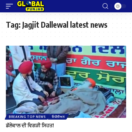
Tag:
Jagjit Dallewal latest news
BREAKING TOP NEWS
ਓਪੀਨੀਅਨ
ਡੱਲੇਵਾਲ ਦੀ ਵਿਗੜੀ ਸਿਹਤ!