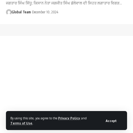
ਜਗਤਾਰ ਸਿੰਘ ਸਿੱਧੂ; ਕਿਸਾਨ ਨੇਤਾ ਜਗਜੀਤ ਸਿੰਘ ਡੱਲੇਵਾਲ ਦੀ ਸਿਹਤ ਲਗਾਤਾਰ ਵਿਗੜ…
Global Team
December 10, 2024
By using this site, you agree to the
Privacy Policy
and
Accept
Terms of Use
.