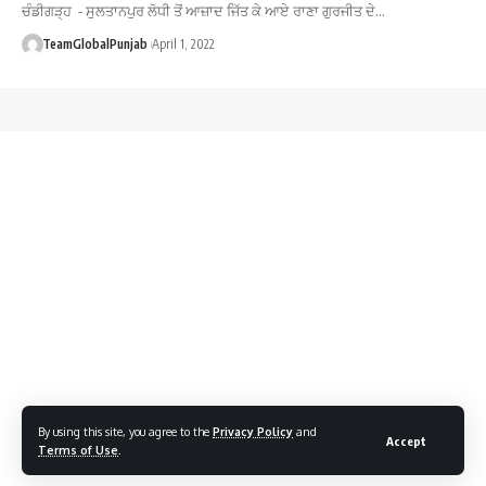
ਚੰਡੀਗੜ੍ਹ - ਸੁਲਤਾਨਪੁਰ ਲੋਧੀ ਤੋਂ ਆਜ਼ਾਦ ਜਿੱਤ ਕੇ ਆਏ ਰਾਣਾ ਗੁਰਜੀਤ ਦੇ…
TeamGlobalPunjab
April 1, 2022
By using this site, you agree to the
Privacy Policy
and
Accept
Terms of Use
.