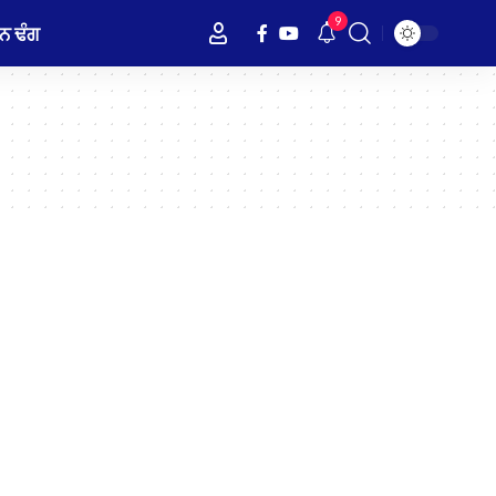
9
ਨ ਢੰਗ