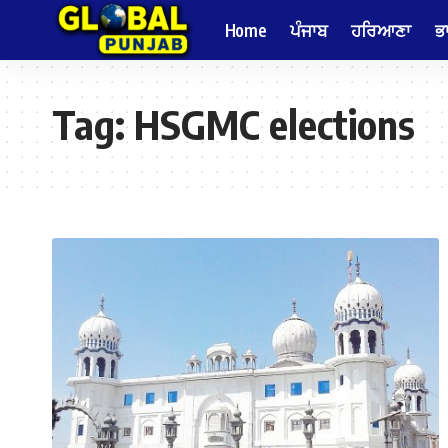
Home
ਪੰਜਾਬ
ਹਰਿਆਣਾ
ਭ
Tag:
HSGMC elections