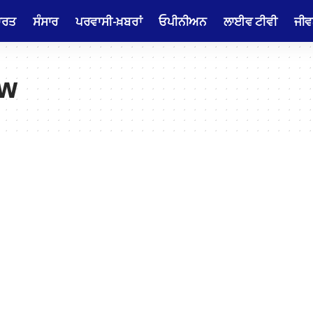
ਾਰਤ
ਸੰਸਾਰ
ਪਰਵਾਸੀ-ਖ਼ਬਰਾਂ
ਓਪੀਨੀਅਨ
ਲਾਈਵ ਟੀਵੀ
ਜੀਵ
ew