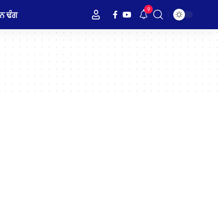
9
ਨ ਢੰਗ