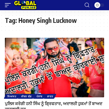
Tag:
Honey Singh Lucknow
ਸਿਆਸਤ
ਜੀਵਨ ਢੰਗ
ਪੰਜਾਬ
ਭਾਰਤ
ਪੁਲਿਸ ਕਰੇਗੀ ਹਨੀ ਸਿੰਘ ਨੂੰ ਗ੍ਰਿਫਤਾਰ, ਅਦਾਲਤੀ ਹੁਕਮਾਂ ਤੋਂ ਬਾਅਦ
ਕਾਰਵਾਈ ਸ਼ੁਰੂ