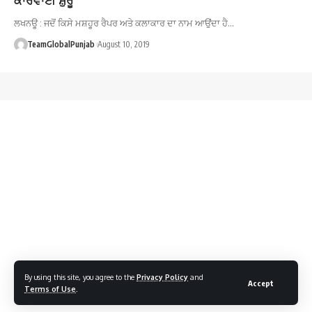
ਲਖਨਊ : ਜਦੋਂ ਕਿਸੇ ਮਸ਼ਹੂਰ ਰੈਪਰ ਅਤੇ ਕਲਾਕਾਰ ਦਾ ਨਾਮ ਆਉਂਦਾ ਹੈ…
TeamGlobalPunjab
August 10, 2019
By using this site, you agree to the
Privacy Policy
and
Accept
Terms of Use
.