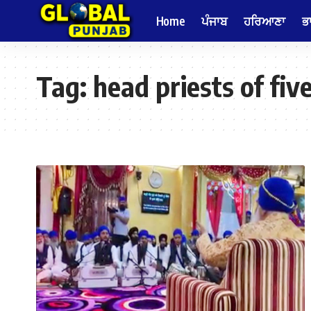
Home
ਪੰਜਾਬ
ਹਰਿਆਣਾ
ਭ
Tag:
head priests of fiv