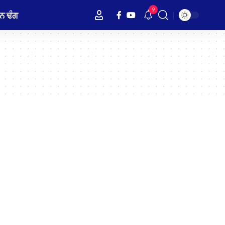
9
ਨ ਢੰਗ