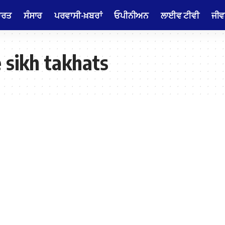
ਾਰਤ
ਸੰਸਾਰ
ਪਰਵਾਸੀ-ਖ਼ਬਰਾਂ
ਓਪੀਨੀਅਨ
ਲਾਈਵ ਟੀਵੀ
ਜੀਵ
e sikh takhats