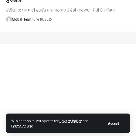
ਚੰਡੀਗੜ੍ਹ: ਪੰਜਾਬ ਦੀ ਭਗਵੰਤ ਮਾਨ ਸਰਕਾਰ ਨੇ ਵੱਡੀ ਕਾਰਵਾਈ ਕੀਤੀ ਹੈ। ਪੰਜਾਬ…
Global Team
June 10, 2025
By using this site, you agree to the
Privacy Policy
and
Accept
Terms of Use
.