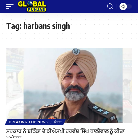
Tag:
harbans singh
BREAKING TOP NEWS
ਪੰਜਾਬ
ਸਰਕਾਰ ਨੇ ਬਠਿੰਡਾ ਦੇ ਡੀਐਸਪੀ ਹਰਵੰਸ਼ ਸਿੰਘ ਧਾਲੀਵਾਲ ਨੂੰ ਕੀਤਾ
ਮੁਅੱਤਲ