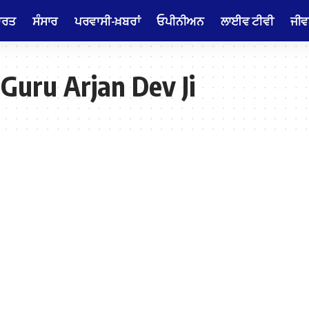
ਾਰਤ
ਸੰਸਾਰ
ਪਰਵਾਸੀ-ਖ਼ਬਰਾਂ
ਓਪੀਨੀਅਨ
ਲਾਈਵ ਟੀਵੀ
ਜੀਵ
 Guru Arjan Dev Ji