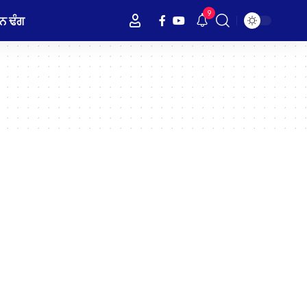
9
ਨ ਢੰਗ