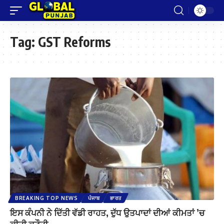
Tag:
GST Reforms
BREAKING TOP NEWS
ਪੰਜਾਬ
ਭਾਰਤ
ਇਸ ਕੰਪਨੀ ਨੇ ਦਿੱਤੀ ਵੱਡੀ ਰਾਹਤ, ਦੁੱਧ ਉਤਪਾਦਾਂ ਦੀਆਂ ਕੀਮਤਾਂ ’ਚ
ਕੀਤੀ ਕਟੌਤੀ