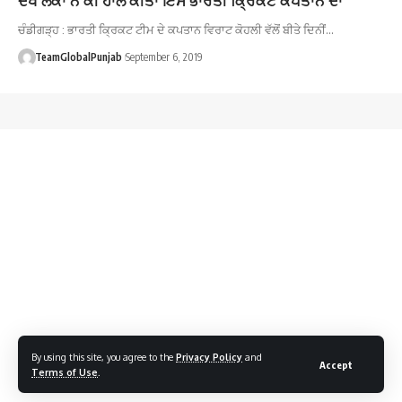
ਚੰਡੀਗੜ੍ਹ : ਭਾਰਤੀ ਕ੍ਰਿਕਟ ਟੀਮ ਦੇ ਕਪਤਾਨ ਵਿਰਾਟ ਕੋਹਲੀ ਵੱਲੋਂ ਬੀਤੇ ਦਿਨੀਂ…
TeamGlobalPunjab
September 6, 2019
By using this site, you agree to the
Privacy Policy
and
Accept
Terms of Use
.