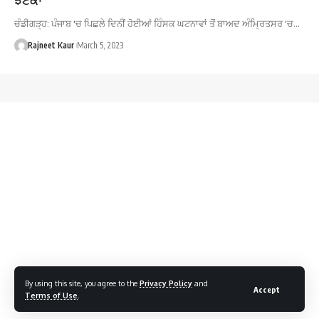
ਚੰਡੀਗੜ੍ਹ: ਪੰਜਾਬ 'ਚ ਪਿਛਲੇ ਦਿਨੀਂ ਹੋਈਆਂ ਹਿੰਸਕ ਘਟਨਾਵਾਂ ਤੋਂ ਬਾਅਦ ਅੰਮ੍ਰਿਤਸਰ 'ਚ…
Rajneet Kaur
March 5, 2023
By using this site, you agree to the
Privacy Policy
and
Accept
Terms of Use
.