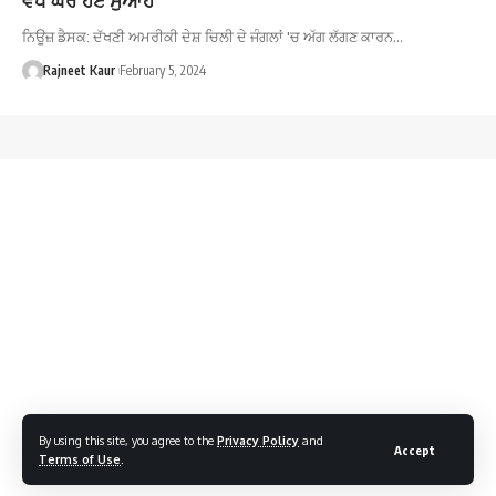
ਨਿਊਜ਼ ਡੈਸਕ: ਦੱਖਣੀ ਅਮਰੀਕੀ ਦੇਸ਼ ਚਿਲੀ ਦੇ ਜੰਗਲਾਂ 'ਚ ਅੱਗ ਲੱਗਣ ਕਾਰਨ…
Rajneet Kaur
February 5, 2024
By using this site, you agree to the
Privacy Policy
and
Accept
Terms of Use
.