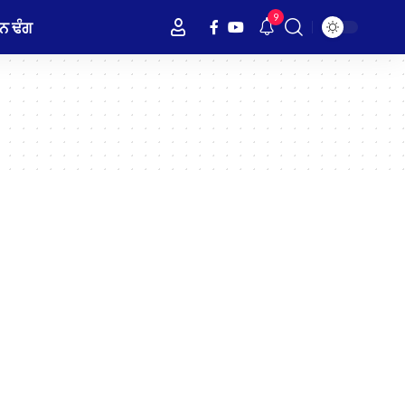
9
ਨ ਢੰਗ