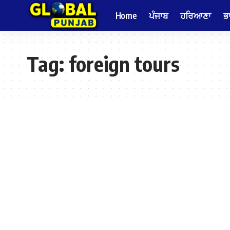
Home
ਪੰਜਾਬ
ਹਰਿਆਣਾ
ਭ
Tag:
foreign tours