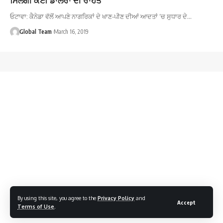
ਓਟਾਵਾ: ਕੈਨੇਡਾ ਵੱਲੋਂ ਆਪਣੇ ਨਾਗਰਿਕਾਂ ਦੇ ਖਾਣ-ਪੀਣ ਦੀਆਂ ਆਦਤਾਂ ‘ਚ ਸੁਧਾਰ ਦੇ…
Global Team
March 16, 2019
By using this site, you agree to the
Privacy Policy
and
Accept
Terms of Use
.