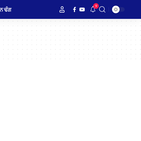
9
ਨ ਢੰਗ