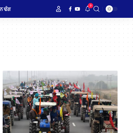
9
ਨ ਢੰਗ