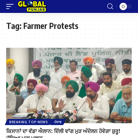
Tag:
Farmer Protests
BREAKING TOP NEWS
ਪੰਜਾਬ
ਕਿਸਾਨਾਂ ਦਾ ਵੱਡਾ ਐਲਾਨ: ਦਿੱਲੀ ਵਾਂਗ ਮੁੜ ਅੰਦੋਲਨ ਹੋਵੇਗਾ ਸ਼ੁਰੂ!
ਦੱਸਿਆ ਪੂਰਾ ਪਲਾਨ