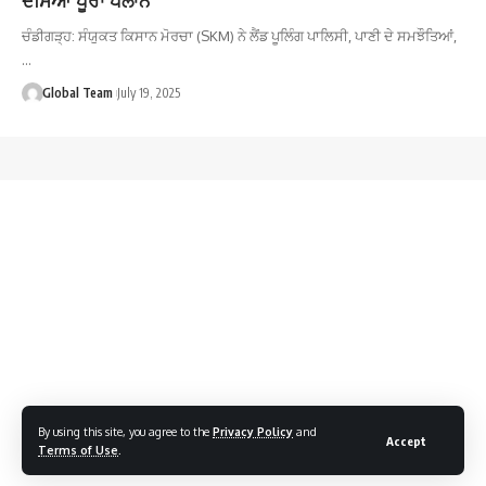
ਚੰਡੀਗੜ੍ਹ: ਸੰਯੁਕਤ ਕਿਸਾਨ ਮੋਰਚਾ (SKM) ਨੇ ਲੈਂਡ ਪੂਲਿੰਗ ਪਾਲਿਸੀ, ਪਾਣੀ ਦੇ ਸਮਝੌਤਿਆਂ,
…
Global Team
July 19, 2025
By using this site, you agree to the
Privacy Policy
and
Accept
Terms of Use
.