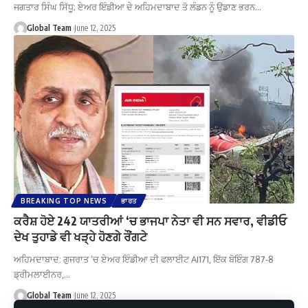
ਜਗਤਾਰ ਸਿੰਘ ਸਿੱਧੂ; ਏਅਰ ਇੰਡੀਆ ਦੇ ਅਹਿਮਦਾਬਾਦ ਤੋ ਲੰਡਨ ਨੂੰ ਉਡਾਣ ਭਰਨ…
Global Team
June 12, 2025
BREAKING TOP NEWS
ਭਾਰਤ
ਕਰੈਸ਼ ਹੋਏ 242 ਯਾਤਰੀਆਂ ‘ਚ ਭਾਜਪਾ ਨੇਤਾ ਵੀ ਸਨ ਸਵਾਰ, ਵੀਡੀਓ
ਦੇਖ ਤੁਹਾਡੇ ਵੀ ਖੜ੍ਹੇ ਹੋਣਗੇ ਰੌਂਗਟੇ
ਅਹਿਮਦਾਬਾਦ: ਗੁਜਰਾਤ ’ਚ ਏਅਰ ਇੰਡੀਆ ਦੀ ਫਲਾਈਟ AI171, ਇੱਕ ਬੋਇੰਗ 787-8
ਡ੍ਰੀਮਲਾਈਨਰ,…
Global Team
June 12, 2025