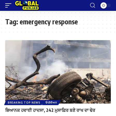
Tag:
emergency response
BREAKING TOP NEWS
ਓਪੀਨੀਅਨ
ਭਿਆਨਕ ਹਵਾਈ ਹਾਦਸਾ, 242 ਮੁਸਾਫ਼ਿਰ ਬਣੇ ਰਾਖ ਦਾ ਢੇਰ