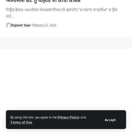
ਨਿਊਜ਼ ਡੈਸਕ: ਅਮਰੀਕਨ ਏਅਰਲਾਈਨਜ਼ ਦੀ ਫਲਾਈਟ 'ਚ ਸਵਾਰ ਯਾਤਰੀਆਂ 'ਚ ਉਸ
ਸਮੇਂ…
Rajneet Kaur
February 22, 2024
By using this site, you agree to the
Privacy Policy
and
Accept
Terms of Use
.