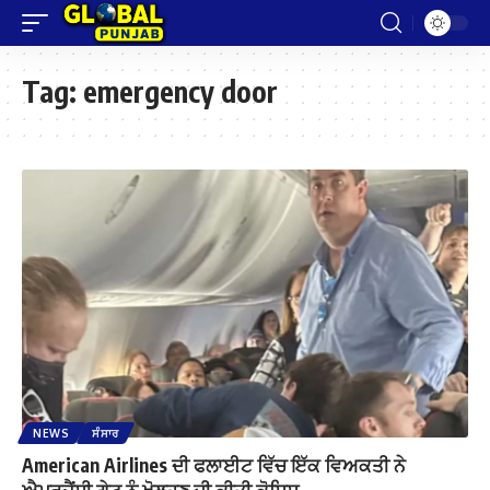
Tag:
emergency door
NEWS
ਸੰਸਾਰ
American Airlines ਦੀ ਫਲਾਈਟ ਵਿੱਚ ਇੱਕ ਵਿਅਕਤੀ ਨੇ
ਐਮਰਜੈਂਸੀ ਗੇਟ ਨੂੰ ਖੋਲ੍ਹਣ ਦੀ ਕੀਤੀ ਕੋਸ਼ਿਸ਼