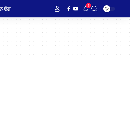
9
ਨ ਢੰਗ