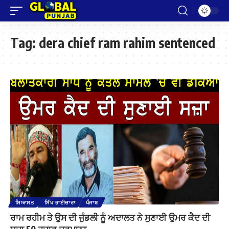
Tag:
dera chief ram rahim sentenced
ਸਿਆਸਤ
ਸਿੱਖ ਭਾਈਚਾਰਾ
ਪੰਜਾਬ
ਰਾਮ ਰਹੀਮ ਤੇ ਉਸ ਦੀ ਜੁੰਡਲੀ ਨੂੰ ਅਦਾਲਤ ਨੇ ਸੁਣਾਈ ਉਮਰ ਕੈਦ ਦੀ
ਸਜ਼ਾ 50 ਹਜ਼ਾਰ ਜ਼ੁਰਮਾਨਾ