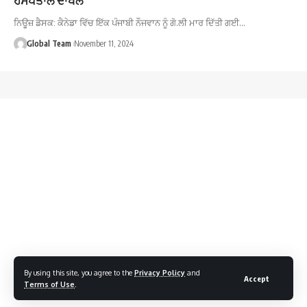
ਨਿਊਜ਼ ਡੈਸਕ: ਕੈਨੇਡਾ ਵਿੱਚ ਇੱਕ ਪੰਜਾਬੀ ਨੌਜਵਾਨ ਨੂੰ ਗੋ.ਲੀ ਮਾਰ ਦਿੱਤੀ ਗਈ…
Global Team
November 11, 2024
By using this site, you agree to the
Privacy Policy
and
Accept
Terms of Use
.