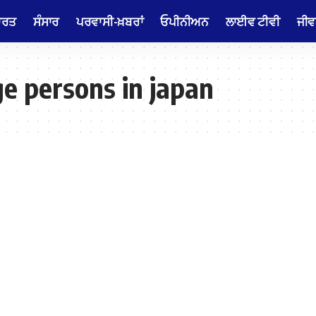
ਾਰਤ
ਸੰਸਾਰ
ਪਰਵਾਸੀ-ਖ਼ਬਰਾਂ
ਓਪੀਨੀਅਨ
ਲਾਈਵ ਟੀਵੀ
ਜੀਵ
ge persons in japan