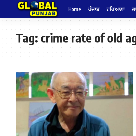
Home
ਪੰਜਾਬ
ਹਰਿਆਣਾ
ਭ
Tag:
crime rate of old a