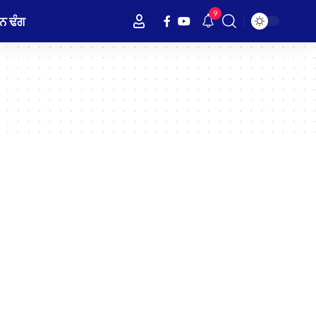
9
ਨ ਢੰਗ