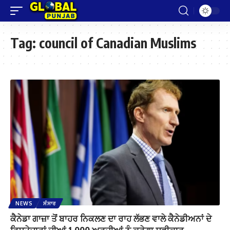
Tag:
council of Canadian Muslims
NEWS
ਸੰਸਾਰ
ਕੈਨੇਡਾ ਗਾਜ਼ਾ ਤੋਂ ਬਾਹਰ ਨਿਕਲਣ ਦਾ ਰਾਹ ਲੱਭਣ ਵਾਲੇ ਕੈਨੇਡੀਅਨਾਂ ਦੇ
ਰਿਸ਼ਤੇਦਾਰਾਂ ਦੀਆਂ 1,000 ਅਰਜ਼ੀਆਂ ਨੂੰ ਕਰੇਗਾ ਸਵੀਕਾਰ