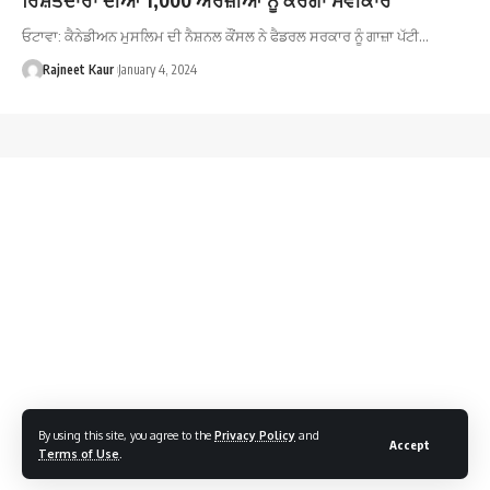
ਓਟਾਵਾ: ਕੈਨੇਡੀਅਨ ਮੁਸਲਿਮ ਦੀ ਨੈਸ਼ਨਲ ਕੌਂਸਲ ਨੇ ਫੈਡਰਲ ਸਰਕਾਰ ਨੂੰ ਗਾਜ਼ਾ ਪੱਟੀ…
Rajneet Kaur
January 4, 2024
By using this site, you agree to the
Privacy Policy
and
Accept
Terms of Use
.