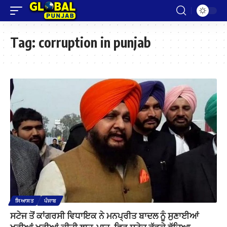
Tag:
corruption in punjab
ਸਿਆਸਤ
ਪੰਜਾਬ
ਸਟੇਜ ਤੋਂ ਕਾਂਗਰਸੀ ਵਿਧਾਇਕ ਨੇ ਮਨਪ੍ਰੀਤ ਬਾਦਲ ਨੂੰ ਸੁਣਾਈਆਂ
ਖਰੀਆਂ ਖਰੀਆਂ ਕੀਤੀ ਲਾਹ-ਪਾਹ, ਫਿਰ ਸਟੇਜ ਛੱਡਕੇ ਭੱਜਿਆ