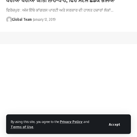
ਫਿਰੋਜ਼ਪੁਰ : ਅੱਜ ਇੱਥੇ ਕਾਂਗਰਸ ਪਾਰਟੀ ਅਤੇ ਸਰਕਾਰ ਦੀ ਹਾਲਤ ਹਜ਼ਾਰਾਂ ਲੋਕਾਂ…
Global Team
January 12, 2019
By using this site, you agree to the
Privacy Policy
and
Accept
Terms of Use
.