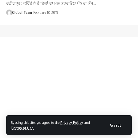
ਚੰਡੀਗੜ੍ਹ : ਕਹਿੰਦੇ ਨੇ ਦੋ ਦਿਲਾਂ ਦਾ ਮੇਲ ਕਰਵਾਉਣਾ ਪੁੰਨ ਦਾ ਕੰਮ…
Global Team
February 18, 2019
By using this site, you agree to the
Privacy Policy
and
Accept
Terms of Use
.