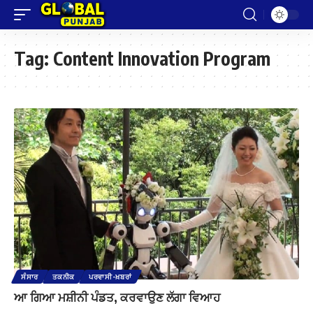
Tag:
Content Innovation Program
ਸੰਸਾਰ
ਤਕਨੀਕ
ਪਰਵਾਸੀ-ਖ਼ਬਰਾਂ
ਆ ਗਿਆ ਮਸ਼ੀਨੀ ਪੰਡਤ, ਕਰਵਾਉਣ ਲੱਗਾ ਵਿਆਹ